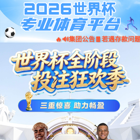
欢迎来到公海555000 -
001266
股票
代码
555000a公海会员中心
ESS02平台
BMU-64S